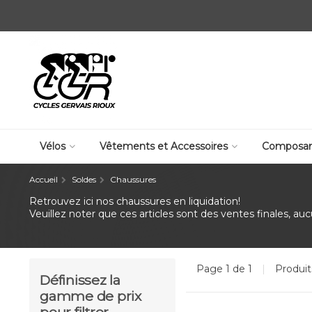
Vélos
Vêtements et Accessoires
Composan
Accueil
Soldes
Chaussures
Retrouvez ici nos chaussures en liquidation!
Veuillez noter que ces articles sont des ventes finales, au
Page 1 de 1
|
Produi
Définissez la
gamme de prix