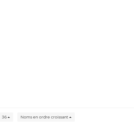
36
Noms en ordre croissant