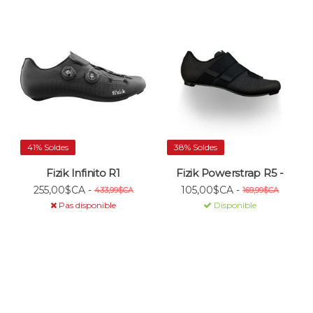
41% Soldes
38% Soldes
Fizik Infinito R1
Fizik Powerstrap R5 -
255,00$CA -
105,00$CA -
433,99$CA
169,99$CA
Pas disponible
Disponible