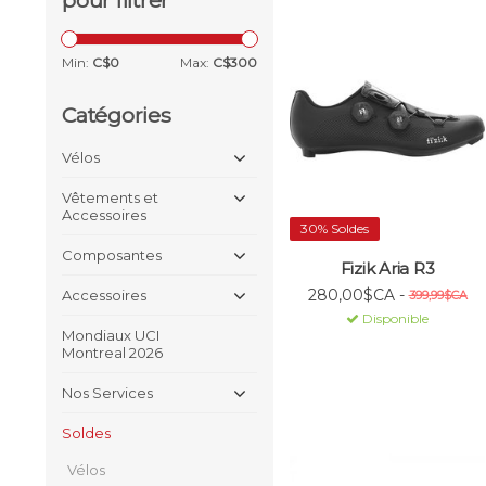
pour filtrer
Min:
C$
0
Max:
C$
300
Catégories
Vélos
Vêtements et
Accessoires
30% Soldes
Composantes
Fizik Aria R3
280,00$CA -
Accessoires
399,99$CA
Disponible
Mondiaux UCI
Montreal 2026
Nos Services
Soldes
Vélos