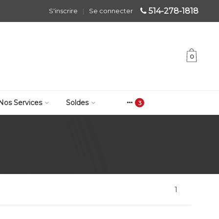
514-278-1818
S'inscrire
|
Se connecter
0
Nos Services
Soldes
1