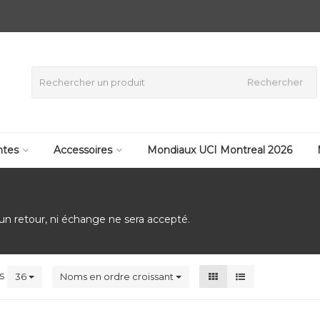
Rechercher
tes
Accessoires
Mondiaux UCI Montreal 2026
cun retour, ni échange ne sera accepté.
ts
36
Noms en ordre croissant