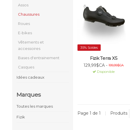
Assos
Chaussures
Roues
E-bikes
Vêtements et
35% Soldes
accessoires
Fizik Terra X5
Bases d'entrainement
129,99$CA -
199,99$CA
Casques
Disponible
Idées cadeaux
Marques
Toutes les marques
Page 1 de 1
|
Produits
Fizik