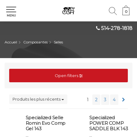
0
0
MENU
514-278-1818
Accueil
Composantes
Selles
Open filters
Produits les plus récents
1
2
3
4
Specialized Selle
Specialized
Romin Evo Comp
POWER COMP
Gel 143
SADDLE BLK 143
...
...