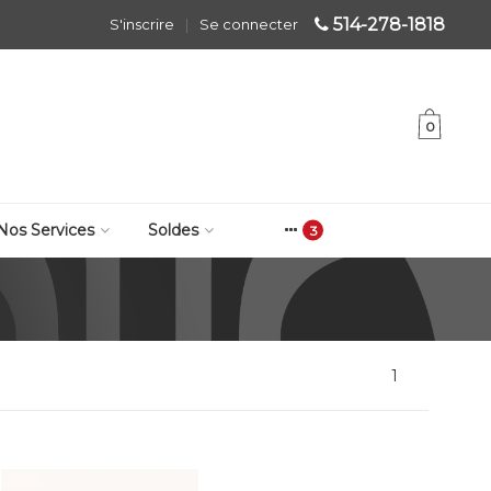
514-278-1818
S'inscrire
|
Se connecter
0
Nos Services
Soldes
1