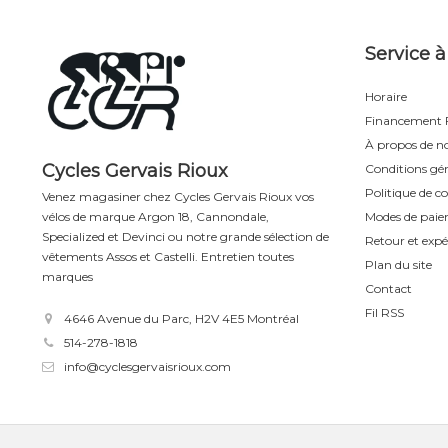
Service à
Horaire
Financement F
À propos de n
Cycles Gervais Rioux
Conditions gén
Politique de co
Venez magasiner chez Cycles Gervais Rioux vos
Modes de pai
vélos de marque Argon 18, Cannondale,
Specialized et Devinci ou notre grande sélection de
Retour et expé
vêtements Assos et Castelli. Entretien toutes
Plan du site
marques
Contact
Fil RSS
4646 Avenue du Parc, H2V 4E5 Montréal
514-278-1818
info@cyclesgervaisrioux.com