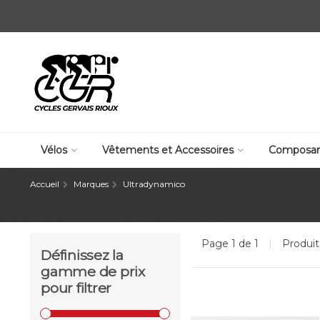
Vélos
Vêtements et Accessoires
Composan
Accueil
Marques
Ultradynamico
Page 1 de 1
|
Produi
Définissez la
gamme de prix
pour filtrer