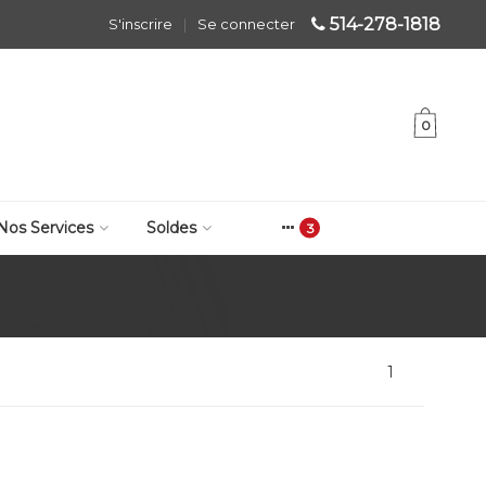
514-278-1818
S'inscrire
|
Se connecter
0
Nos Services
Soldes
1