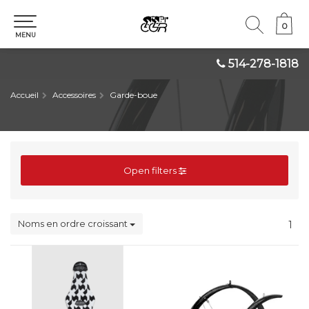
0
0
MENU
514-278-1818
Accueil
Accessoires
Garde-boue
Open filters
Noms en ordre croissant
1